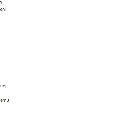
 W
dni
onej
 temu