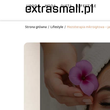
URODA
MODA
DIETA
LIFESTYLE
Strona główna
/
Lifestyle
/
Mezoterapia mikroigłowa – jak