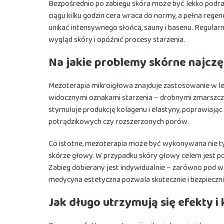
Bezpośrednio po zabiegu skóra może być lekko podrażn
ciągu kilku godzin cera wraca do normy, a pełna regene
unikać intensywnego słońca, sauny i basenu. Regul
wygląd skóry i opóźnić procesy starzenia.
Na jakie problemy skórne najczęś
Mezoterapia mikroigłowa znajduje zastosowanie w lec
widocznymi oznakami starzenia – drobnymi zmarszczk
stymuluje produkcję kolagenu i elastyny, poprawiając 
potrądzikowych czy rozszerzonych porów.
Co istotne, mezoterapia może być wykonywana nie tylk
skórze głowy. W przypadku skóry głowy celem jest 
Zabieg dobierany jest indywidualnie – zarówno pod w
medycyna estetyczna pozwala skutecznie i bezpieczni
Jak długo utrzymują się efekty i