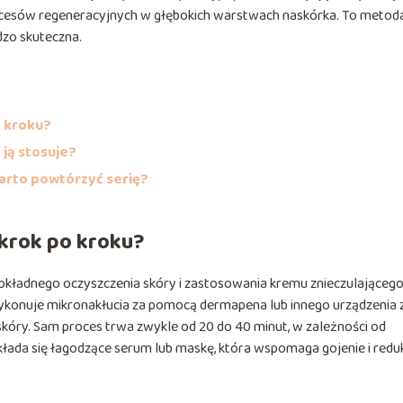
ocesów regeneracyjnych w głębokich warstwach naskórka. To metod
dzo skuteczna.
o kroku?
 ją stosuje?
warto powtórzyć serię?
 krok po kroku?
okładnego oczyszczenia skóry i zastosowania kremu znieczulającego
ykonuje mikronakłucia za pomocą dermapena lub innego urządzenia 
kóry. Sam proces trwa zwykle od 20 do 40 minut, w zależności od
ada się łagodzące serum lub maskę, która wspomaga gojenie i redu