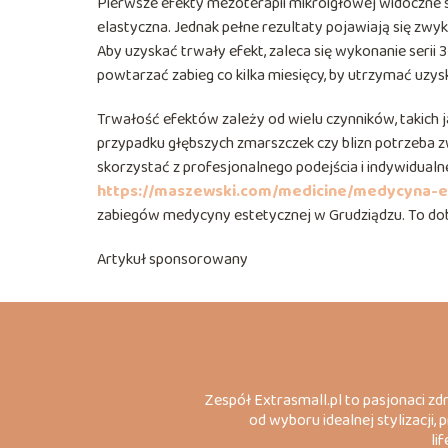
Pierwsze efekty mezoterapii mikroigłowej widoczne są j
elastyczna. Jednak pełne rezultaty pojawiają się zwy
Aby uzyskać trwały efekt, zaleca się wykonanie serii
powtarzać zabieg co kilka miesięcy, by utrzymać uzys
Trwałość efektów zależy od wielu czynników, takich j
przypadku głębszych zmarszczek czy blizn potrzeba z
skorzystać z profesjonalnego podejścia i indywidualne
https://maszewski.com/medicine/medycyna-e
zabiegów medycyny estetycznej w Grudziądzu. To dobry
Artykuł sponsorowany
Zespół Extrasmall.pl to pasjonaci zd
od wyboru idealnej stylizacji
li