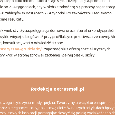
uż po kilku dniach – skóra staje się bardziej napięta, promienna i
kle po 2–4 tygodniach, gdy w skórze zakończą się procesy regeneracy
 3–6 zabiegów w odstępach 2–4 tygodni. Po zakończeniu serii warto
kane rezultaty.
ak wiek, styl życia, pielęgnacja domowa oraz naturalna kondycja skór
wykle więcej zabiegów niż przy profilaktyce przeciwstarzeniowej. A
j konsultacji, warto odwiedzić stronę
stetyczna-grudziadz/
i zapoznać się z ofertą specjalistycznych
 krok w stronę zdrowej, zadbanej i pełnej blasku skóry.
Redakcja extrasmall.pl
rowego stylu życia, mody i piękna. Tworzymy treści, które inspirują d
, przez pielęgnację urody, po zdrową dietę. W naszych artykułach łąc
festyle’owych inspiracji, pomagając cieszyć się pełnią życia każdego dn