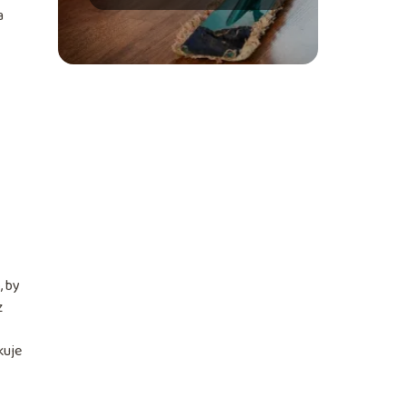
rozwiązanie?
a
, by
z
kuje