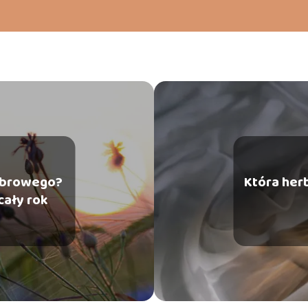
habrowego?
Która her
cały rok