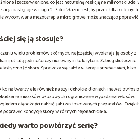
iona i zaczerwieniona, co jest naturalną reakcją na mikronakłucia.
racja następuje w ciągu 2–3 dni. Ważne jest, by przez kilka kolejnych 
arnie wykonywana mezoterapia mikroigłowa może znacząco poprawić
ciej się ją stosuje?
zeniu wielu problemów skórnych. Najczęściej wybierają ją osoby z
ami, utratą jędrności czy nierównym kolorytem. Zabieg skutecznie
elastyczność skóry. Sprawdza się także w terapii przebarwień, blizn
o na twarzy, ale również na szyi, dekolcie, dłoniach i nawet owłosi
pobudzenie mieszków włosowych i ograniczenie wypadania włosów.
zględem głębokości nakłuć, jak i zastosowanych preparatów. Dzięki
e poprawić kondycję skóry w różnych rejonach ciała.
 kiedy warto powtórzyć serię?