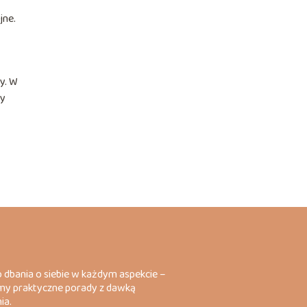
jne.
y. W
by
o dbania o siebie w każdym aspekcie –
zymy praktyczne porady z dawką
ia.