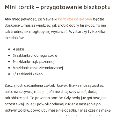
Mini torcik – przygotowanie biszkoptu
Aby mieć pewność, że niewielki
tort czekoladowy
będzie
doskonały, musisz wiedzieć, jak zrobić dobry biszkopt. To nie
tak trudne, jak mogłoby się wydawać. Wystarczy tylko kilka
składników.
4 jajka
½ szklanki drobnego cukru
½ szklanki mąki pszennej
¼ szklanki mąki ziemniaczanej
1/3 szklanki kakao
Zacznij od rozdzielenia żółtek i białek. Białka muszą zostać
ubite na sztywną masę – jeśli nie chcą sztywnieć, dodaj
odrobinkę soli. To powinno pomóc. Gdy będą już gotowe, nie
przestawaj ubijać i powoli dodawaj cukier, a następnie po
jednym żółtku, powoli, by masa nie opadła. Teraz czas na mąkę