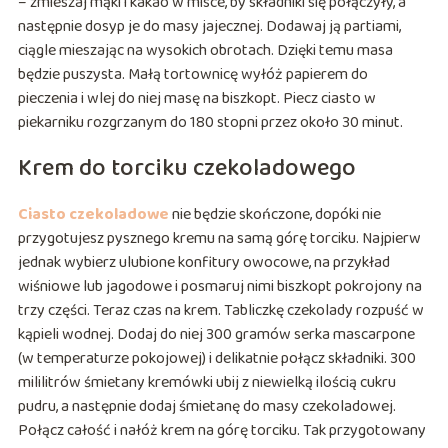
– zmieszaj mąki i kakao w misce, by składniki się połączyły, a
następnie dosyp je do masy jajecznej. Dodawaj ją partiami,
ciągle mieszając na wysokich obrotach. Dzięki temu masa
będzie puszysta. Małą tortownicę wyłóż papierem do
pieczenia i wlej do niej masę na biszkopt. Piecz ciasto w
piekarniku rozgrzanym do 180 stopni przez około 30 minut.
Krem do torciku czekoladowego
Ciasto czekoladowe
nie będzie skończone, dopóki nie
przygotujesz pysznego kremu na samą górę torciku. Najpierw
jednak wybierz ulubione konfitury owocowe, na przykład
wiśniowe lub jagodowe i posmaruj nimi biszkopt pokrojony na
trzy części. Teraz czas na krem. Tabliczkę czekolady rozpuść w
kąpieli wodnej. Dodaj do niej 300 gramów serka mascarpone
(w temperaturze pokojowej) i delikatnie połącz składniki. 300
mililitrów śmietany kremówki ubij z niewielką ilością cukru
pudru, a następnie dodaj śmietanę do masy czekoladowej.
Połącz całość i nałóż krem na górę torciku. Tak przygotowany