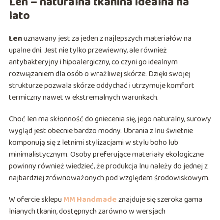
Len – naturalna tkanina idealna na
lato
Len
uznawany jest za jeden z najlepszych materiałów na
upalne dni. Jest nie tylko przewiewny, ale również
antybakteryjny i hipoalergiczny, co czyni go idealnym
rozwiązaniem dla osób o wrażliwej skórze. Dzięki swojej
strukturze pozwala skórze oddychać i utrzymuje komfort
termiczny nawet w ekstremalnych warunkach.
Choć len ma skłonność do gniecenia się, jego naturalny, surowy
wygląd jest obecnie bardzo modny. Ubrania z lnu świetnie
komponują się z letnimi stylizacjami w stylu boho lub
minimalistycznym. Osoby preferujące materiały ekologiczne
powinny również wiedzieć, że produkcja lnu należy do jednej z
najbardziej zrównoważonych pod względem środowiskowym.
W ofercie sklepu
MM Handmade
znajduje się szeroka gama
lnianych tkanin, dostępnych zarówno w wersjach