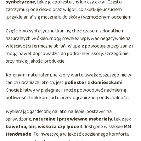
syntetyczne
, takie jak poliester, nylon czy akryl. Często
zatrzymują one ciepło oraz wilgoć, co skutkuje uczuciem
„przyklejania” się materiału do skóry i wzmożonym poceniem.
Częściowo syntetyczne tkaniny, choć czasem z dodatkiem
naturalnych włókien, mogą również wpływać negatywnie na
właściwości termiczne ubrań. W upale powodują przegrzanie i
mogą nawet doprowadzić do podrażnień skóry, szczególnie
przy niskiej jakości produkcie.
Kolejnym materiałem, na który warto uważać, szczególnie w
tanich ubraniach letnich, jest
poliester z domieszkami
.
Chociaż łatwy w pielęgnacji, może powodować nadmierną
potliwość i brak komfortu przez ograniczoną oddychalność.
Wybierając garderobę na lato, najlepiej postawić na
sprawdzone,
naturalne i przewiewne materiały
, takie jak
bawełna, len, wiskoza czy lyocell
, dostępne w sklepie
MM
Handmade
. To inwestycja w jakość codziennego komfortu